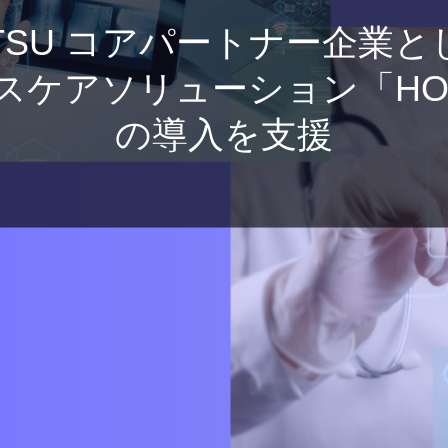
ITSU コアパートナー企業
スケアソリューション「HO
の導入を支援